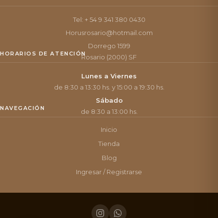
Tel: + 54 9 341 380 0430
Horusrosario@hotmail.com
Dorrego 1599
HORARIOS DE ATENCIÓN
Rosario (2000) SF
Lunes a Viernes
de 8:30 a 13:30 hs. y 15:00 a 19:30 hs.
Sábado
NAVEGACIÓN
de 8:30 a 13:00 hs.
Inicio
Tienda
Blog
Ingresar / Registrarse