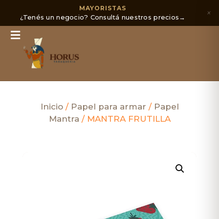
MAYORISTAS
×
¿Tenés un negocio? Consultá nuestros precios
→
Inicio
/
Papel para armar
/
Papel
Mantra
/ MANTRA FRUTILLA