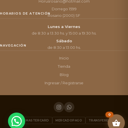
Horusrosario@hotmail.com
Dorrego 1599
HORARIOS DE ATENCIÓN
Rosario (2000) SF
Lunes a Viernes
de 8:30 a 13:30 hs. y 15:00 a 19:30 hs.
Sábado
NAVEGACIÓN
de 8:30 a 13:00 hs.
Inicio
Tienda
Blog
Ingresar / Registrarse
0
VISA
MASTERCARD
MERCADOPAGO
TRANSFERENCIA