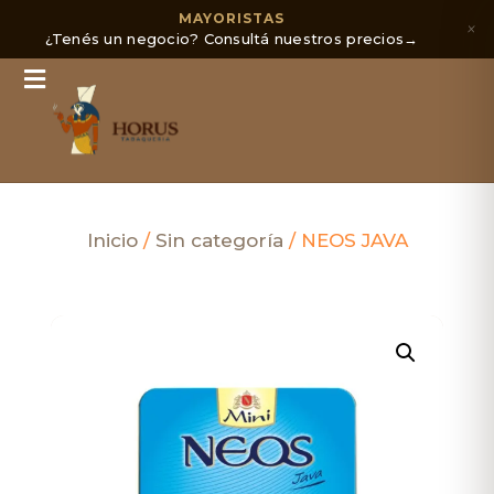
MAYORISTAS
×
¿Tenés un negocio? Consultá nuestros precios
→
Inicio
/
Sin categoría
/ NEOS JAVA