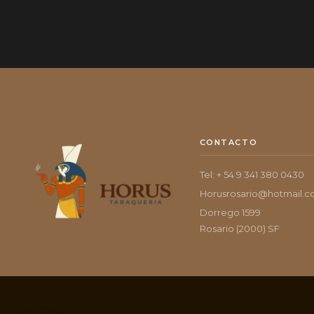
CONTACTO
Tel: + 54 9 341 380 0430
Horusrosario@hotmail.
Dorrego 1599
Rosario (2000) SF