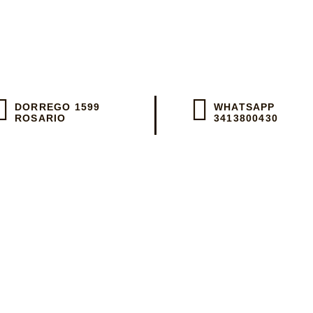
 día en Rosar
DORREGO 1599
WHATSAPP
ROSARIO
3413800430
 un WhatsApp