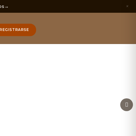
×
os
→
REGISTRARSE