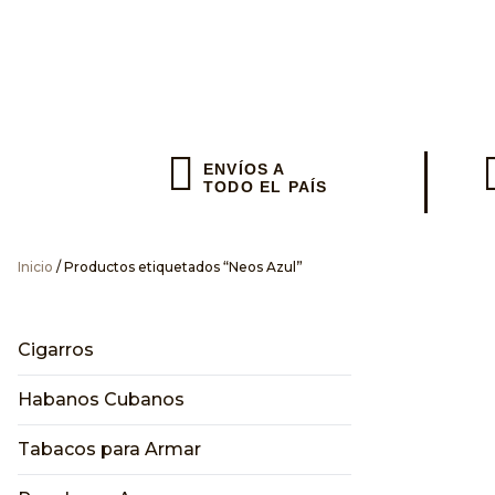
Envios en el
ENVÍOS A
TODO EL PAÍS
Inicio
/ Productos etiquetados “Neos Azul”
Envianos
Cigarros
Habanos Cubanos
Tabacos para Armar