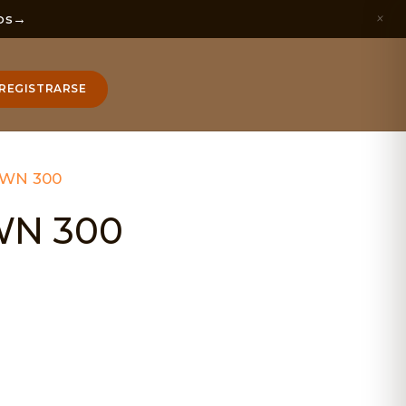
×
os
→
REGISTRARSE
WN 300
N 300