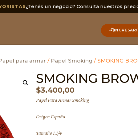
¿Tenés un negocio? Consultá nuestros preci
YORISTAS
INGRESAR/
Papel para armar
/
Papel Smoking
/ SMOKING BRO
SMOKING BROW
$
3.400,00
Papel Para Armar Smoking
Origen España
Tamaño 1.1/4