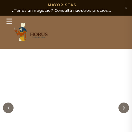
MAYORISTAS
×
¿Tenés un negocio? Consultá nuestros precios
→