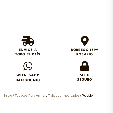
Envios en el día en
Rosario
ENVÍOS A
DORREGO 1599
TODO EL PAÍS
ROSARIO
Envianos un WhatsApp
WHATSAPP
SITIO
SEGURO
3413800430
Inicio
/
Tabacos Para Armar
/
Tabacos Importados
/ Pueblo