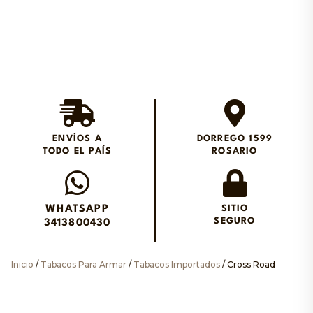
Envios en el día en
Rosario
ENVÍOS A
DORREGO 1599
TODO EL PAÍS
ROSARIO
Envianos un WhatsApp
WHATSAPP
SITIO
SEGURO
3413800430
Inicio
/
Tabacos Para Armar
/
Tabacos Importados
/ Cross Road