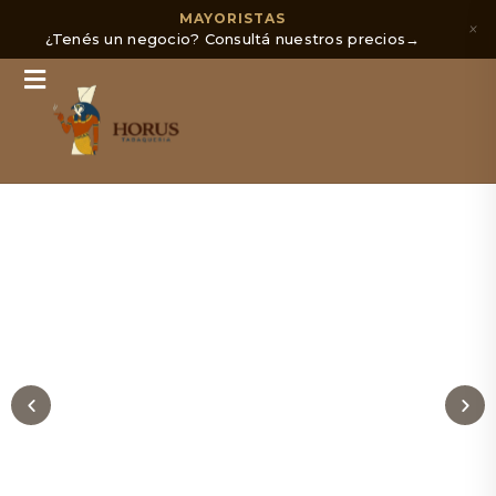
MAYORISTAS
×
¿Tenés un negocio? Consultá nuestros precios
→