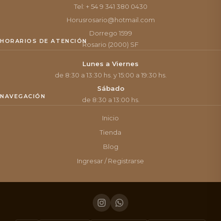
Tel: + 54 9 341 380 0430
Horusrosario@hotmail.com
Dorrego 1599
HORARIOS DE ATENCIÓN
Rosario (2000) SF
Lunes a Viernes
de 8:30 a 13:30 hs. y 15:00 a 19:30 hs.
Sábado
NAVEGACIÓN
de 8:30 a 13:00 hs.
Inicio
Tienda
Blog
Ingresar / Registrarse