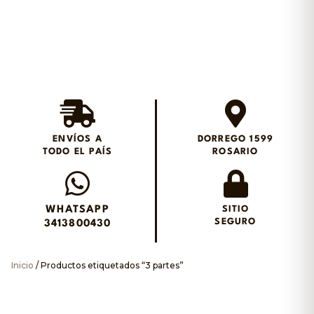
Envios en el día en
Rosario
ENVÍOS A
DORREGO 1599
TODO EL PAÍS
ROSARIO
Envianos un WhatsApp
WHATSAPP
SITIO
SEGURO
3413800430
Inicio
/ Productos etiquetados “3 partes”