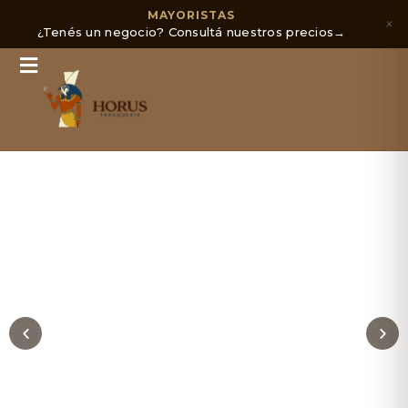
MAYORISTAS
×
¿Tenés un negocio? Consultá nuestros precios
→