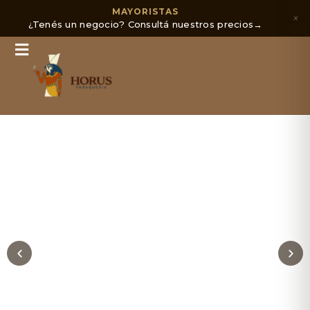
MAYORISTAS
×
¿Tenés un negocio? Consultá nuestros precios
→