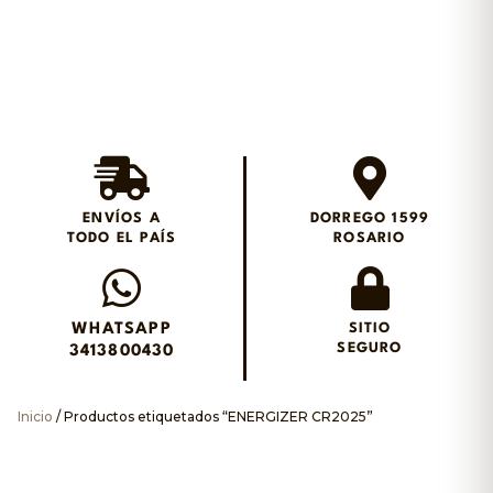
Envios en el día en
Rosario
ENVÍOS A
DORREGO 1599
TODO EL PAÍS
ROSARIO
Envianos un WhatsApp
WHATSAPP
SITIO
SEGURO
3413800430
Inicio
/ Productos etiquetados “ENERGIZER CR2025”