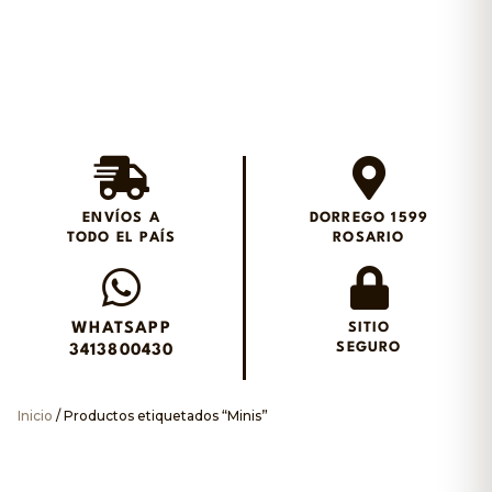
Envios en el día en
Rosario
ENVÍOS A
DORREGO 1599
TODO EL PAÍS
ROSARIO
Envianos un WhatsApp
WHATSAPP
SITIO
SEGURO
3413800430
Inicio
/ Productos etiquetados “Minis”