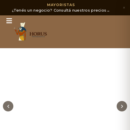
MAYORISTAS
×
¿Tenés un negocio? Consultá nuestros precios
→