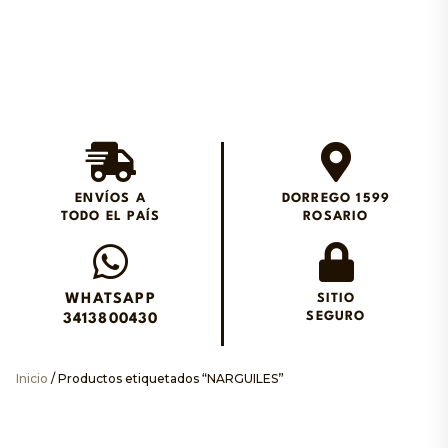
Envios en el día en
Rosario
ENVÍOS A
DORREGO 1599
TODO EL PAÍS
ROSARIO
Envianos un WhatsApp
WHATSAPP
SITIO
SEGURO
3413800430
Inicio
/ Productos etiquetados “NARGUILES”