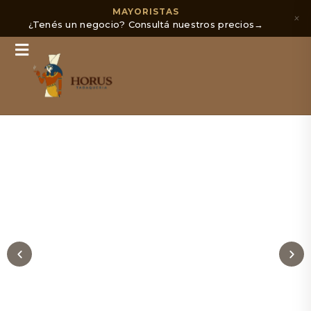
MAYORISTAS
×
¿Tenés un negocio? Consultá nuestros precios
→