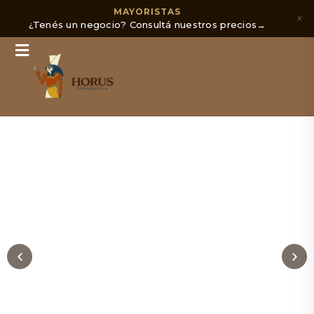
MAYORISTAS
×
¿Tenés un negocio? Consultá nuestros precios
→