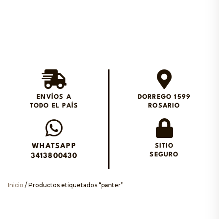
Envios en el día en
Rosario
ENVÍOS A
DORREGO 1599
TODO EL PAÍS
ROSARIO
Envianos un WhatsApp
WHATSAPP
SITIO
SEGURO
3413800430
Inicio
/ Productos etiquetados “panter”