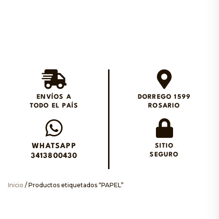
Envios en el día en
Rosario
ENVÍOS A
DORREGO 1599
TODO EL PAÍS
ROSARIO
Envianos un WhatsApp
WHATSAPP
SITIO
SEGURO
3413800430
Inicio
/ Productos etiquetados “PAPEL”