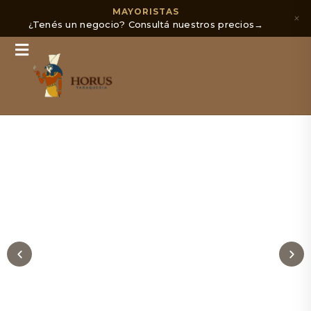
MAYORISTAS
×
¿Tenés un negocio? Consultá nuestros precios
→