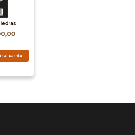
Piedras
00,00
r al carrito