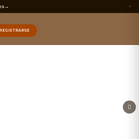
×
os
→
REGISTRARSE