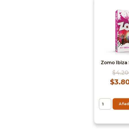
Zomo Ibiza
$
4.20
$
3.8
Añadi