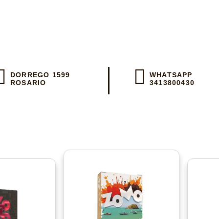
 día en Rosar
DORREGO 1599
WHATSAPP
ROSARIO
3413800430
 un WhatsApp