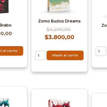
Zomo Buzios Dreams
Brabo
Zo
$
4.200,00
00,00
$
3.800,00
r al carrito
Añadir al carrito