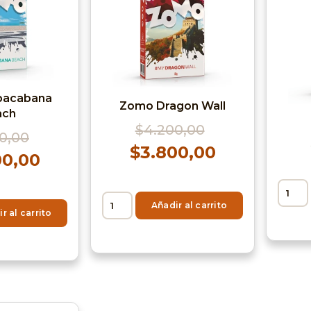
pacabana
Zomo Dragon Wall
ach
$
4.200,00
0,00
$
3.800,00
00,00
Añadir al carrito
r al carrito