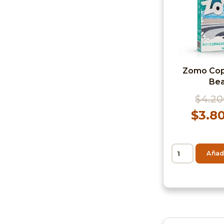
Zomo Co
Be
$
4.20
$
3.8
Añadi