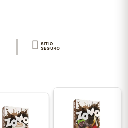
io
SITIO
SEGURO