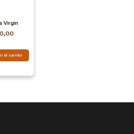
s Virgin
00,00
r al carrito