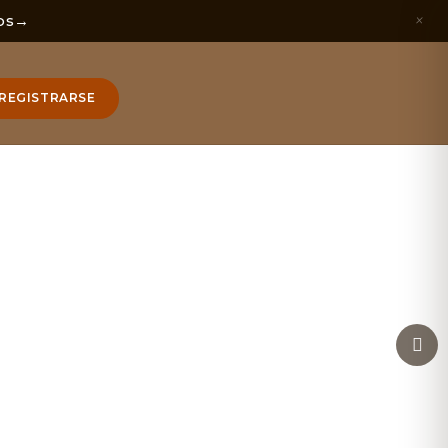
×
os
→
REGISTRARSE