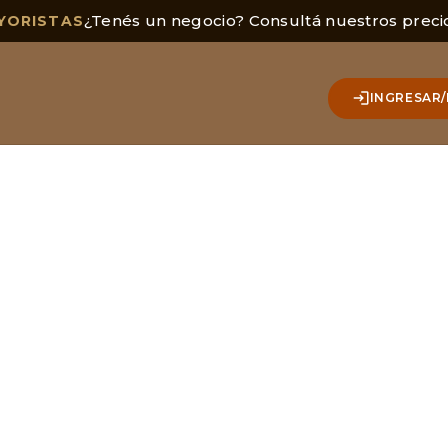
¿Tenés un negocio? Consultá nuestros preci
YORISTAS
INGRESAR/