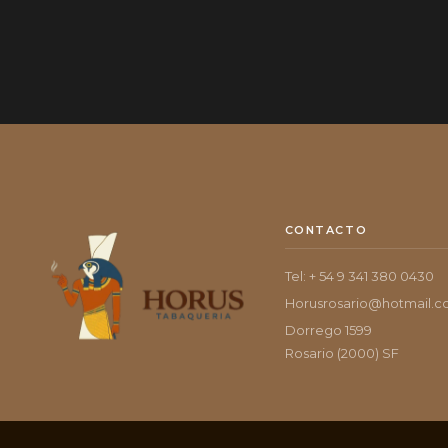
CONTACTO
Tel: + 54 9 341 380 0430
Horusrosario@hotmail.
Dorrego 1599
Rosario (2000) SF