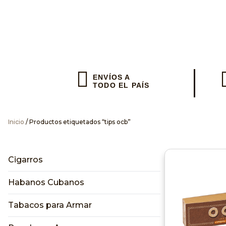
Envios en el
ENVÍOS A
TODO EL PAÍS
Inicio
/ Productos etiquetados “tips ocb”
Envianos
Cigarros
Habanos Cubanos
Tabacos para Armar