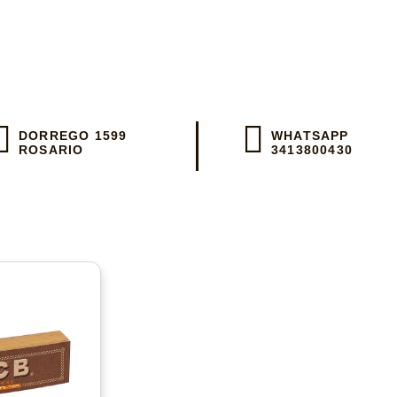
 día en Rosar
DORREGO 1599
WHATSAPP
ROSARIO
3413800430
 un WhatsApp