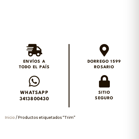
Envios en el día en
Rosario
ENVÍOS A
DORREGO 1599
TODO EL PAÍS
ROSARIO
Envianos un WhatsApp
WHATSAPP
SITIO
SEGURO
3413800430
Inicio
/ Productos etiquetados “Trim”