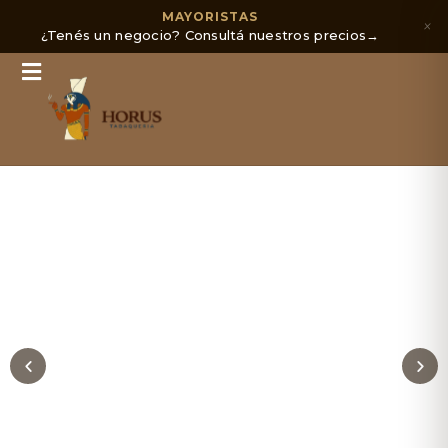
MAYORISTAS
×
¿Tenés un negocio? Consultá nuestros precios
→