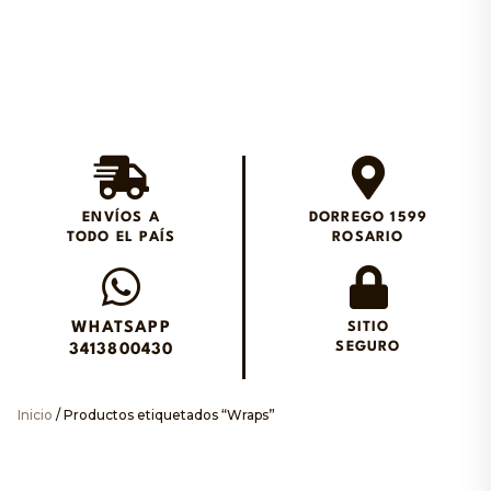
Envios en el día en
Rosario
ENVÍOS A
DORREGO 1599
TODO EL PAÍS
ROSARIO
Envianos un WhatsApp
WHATSAPP
SITIO
SEGURO
3413800430
Inicio
/ Productos etiquetados “Wraps”