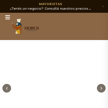
MAYORISTAS
×
¿Tenés un negocio? Consultá nuestros precios
→