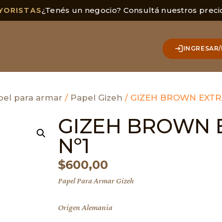
¿Tenés un negocio? Consultá nuestros preci
YORISTAS
INGRESAR/
pel para armar
/
Papel Gizeh
/ GIZEH BROWN EXTRA
GIZEH BROWN 
Nº1
$
600,00
Papel Para Armar Gizeh
Origen Alemania