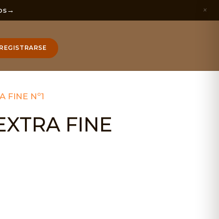
×
os
→
REGISTRARSE
 FINE Nº1
EXTRA FINE