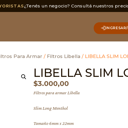
¿Tenés un negocio? Consultá nuestros preci
YORISTAS
INGRESAR/
iltros Para Armar
/
Filtros Libella
/ LIBELLA SLIM L
LIBELLA SLIM 
$
3.000,00
Filtros para armar Libella
Slim Long Menthol
Tamaño 6mm x 22mm