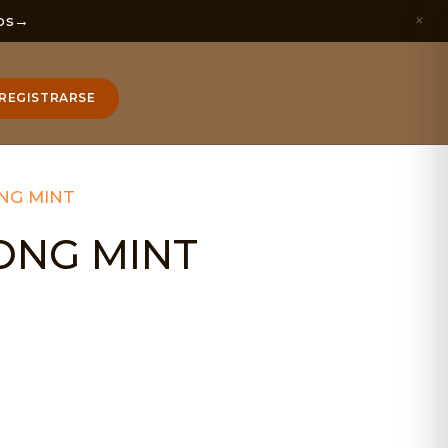
×
os
→
REGISTRARSE
ONG MINT
LONG MINT