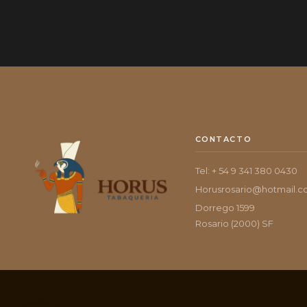
CONTACTO
Tel: + 54 9 341 380 0430
Horusrosario@hotmail.
Dorrego 1599
Rosario (2000) SF