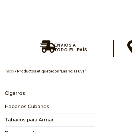
Envios en el
ENVÍOS A
TODO EL PAÍS
Inicio
/ Productos etiquetados “Las hojas uva”
Envianos
Cigarros
Habanos Cubanos
Tabacos para Armar