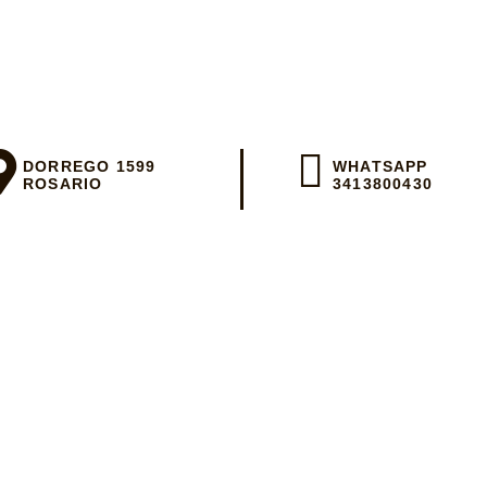
 día en Rosar
DORREGO 1599
WHATSAPP
ROSARIO
3413800430
 un WhatsApp