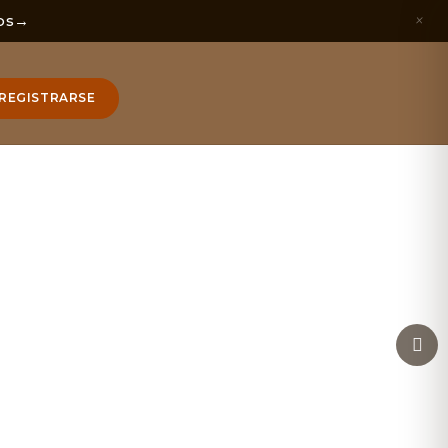
×
os
→
REGISTRARSE